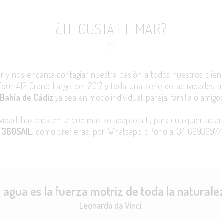
¿TE GUSTA EL MAR?
 y nos encanta contagiar nuestra pasión a todos nuestros client
our 412 Grand Large del 2017 y toda una seríe de actividades 
 Bahía de Cádiz
ya sea en modo individual, pareja, familia o amigo
idad, haz click en la que más se adapte a ti, para cualquier acl
n 360SAIL
, como prefieras: por Whatsapp o fono al 34 669369771
l agua es la fuerza motriz de toda la naturale
Leonardo da Vinci.