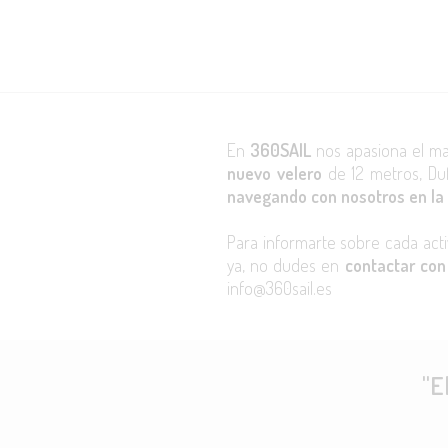
En
360SAIL
nos apasiona el mar
nuevo velero
de 12 metros, Duf
navegando con nosotros en la
Para informarte sobre cada activ
ya, no dudes en
contactar co
info@360sail.es
"E