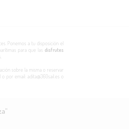
es. Ponemos a tu disposición el
marítimas para que las
disfrutes
s.
aración sobre la misma o reservar
 o por email: adita@360sail.es o
za"